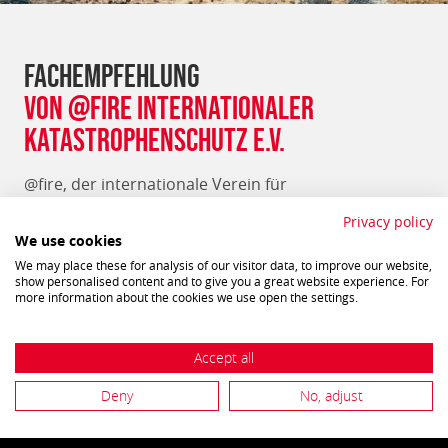
Fachempfehlung
von @fire Internationaler
Katastrophenschutz e.V.
@fire, der internationale Verein für
Katastrophenschutz Deutschland e.V., hat eine
Privacy policy
Fachempfehlung für Geräte und Ausrüstung auf
We use cookies
Basis der Zusatzbeladung Waldbrand nach DIN
We may place these for analysis of our visitor data, to improve our website,
14800-18 herausgegeben. Vorgesehen sind:
show personalised content and to give you a great website experience. For
more information about the cookies we use open the settings.
5 D-Schläuche
2 C/D-Übergangsstück
Accept all
2 Hohlstrahlrohre D (100 l/min)
Deny
No, adjust
1 Verteiler C/DCD
1 Wiedehopfhacke