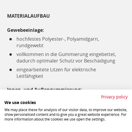
MATERIALAUFBAU
Gewebeeinlage:
hochfestes Polyester-, Polyamidgarn,
rundgewebt
vollkommen in die Gummierung eingebettet,
dadurch optimaler Schutz vor Beschädigung
eingearbeitete Litzen für elektrische
Leitfähigkeit
Innen- und Außengummierung:
Privacy policy
spezielle NBR/PVC-Mischung
We use cookies
elektrischer Widerstand kleiner 100 Ohm
We may place these for analysis of our visitor data, to improve our website,
show personalised content and to give you a great website experience. For
im Extrusionsverfahren durch die Textileinlage
more information about the cookies we use open the settings.
gepresst
innen: sehr glatt für minimalen Druckverlust