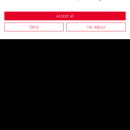
Accept all
Mehr erfahren
Deny
No, adjust
Schutzschläuche
Mehr erfahren